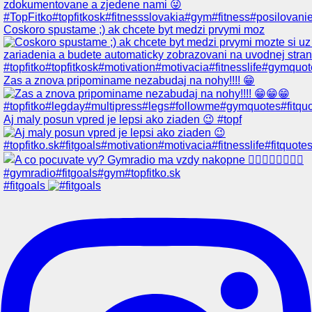
Coskoro spustame ;) ak chcete byt medzi prvymi moz
Zas a znova pripominame nezabudaj na nohy!!!! 😁
Aj maly posun vpred je lepsi ako ziaden 😉 #topf
#fitgoals