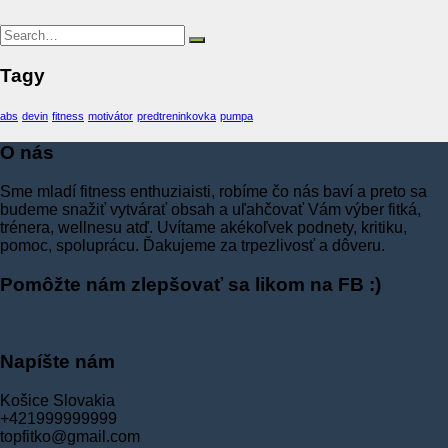
Friv
Tagy
abs
devin
fitness
motivátor
predtreninkovka
pumpa
O nás
Sme mladí fitness enthuziaisti, robíme čo nás baví a preto sa
budeme snažiť vytvárať obsah a uľahčovať Vám výber fitká,
trénera, wellnesu atď. Uvítame akékoľvek podnety, kritiku,
pomoc, spoluprácu. Ďakujeme za trpezlivosť a dôveru.
Pomôžte nám zlepšovať sa likom na FB :)
Napíšte nám
Košice Slovakia
+421999999999
topfitko@gmail.com