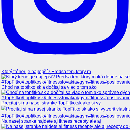
Ktorý tréner je najlepší? Predsa ten, ktorý m
Choď na topfitko.sk a dočítaj sa viac o tom ako
Precitaj si na nasej stranke TopFitko.sk ako si vy
Na nasej stranke najdete aj fitness recepty ale aj