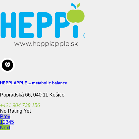
HEPPI APPLE – metabolic balance
Popradská 66, 040 11 Košice
+421 904 738 156
No Rating Yet
Prev
1
2
3
4
5
Next