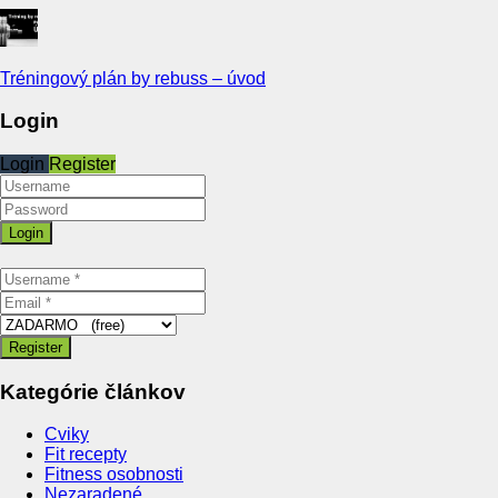
Tréningový plán by rebuss – úvod
Login
Login
Register
Kategórie článkov
Cviky
Fit recepty
Fitness osobnosti
Nezaradené