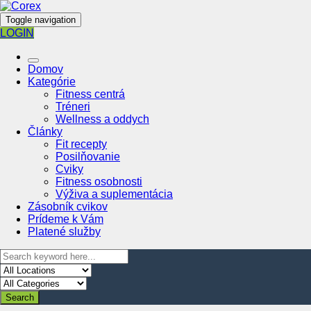
Toggle navigation
LOGIN
Domov
Kategórie
Fitness centrá
Tréneri
Wellness a oddych
Články
Fit recepty
Posilňovanie
Cviky
Fitness osobnosti
Výživa a suplementácia
Zásobník cvikov
Prídeme k Vám
Platené služby