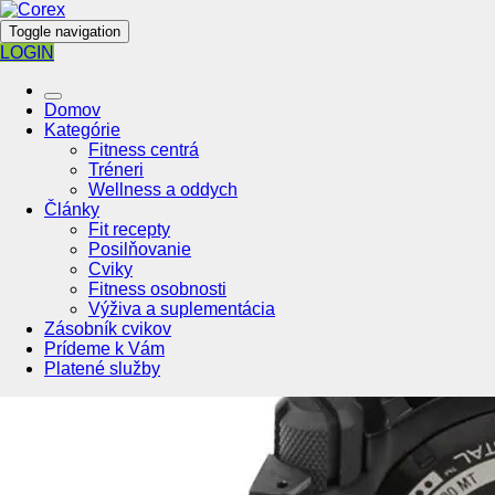
Toggle navigation
LOGIN
Domov
Kategórie
Fitness centrá
Tréneri
Wellness a oddych
Články
Fit recepty
Posilňovanie
Cviky
Fitness osobnosti
Výživa a suplementácia
Zásobník cvikov
Prídeme k Vám
Platené služby