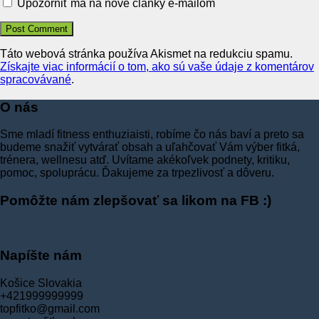
Upozorniť ma na nové články e-mailom
Táto webová stránka používa Akismet na redukciu spamu.
Získajte viac informácií o tom, ako sú vaše údaje z komentárov
spracovávané
.
O nás
Sme mladí fitness enthuziaisti, robíme čo nás baví a preto sa
budeme snažiť vytvárať obsah a uľahčovať Vám výber fitká,
trénera, wellnesu atď. Uvítame akékoľvek podnety, kritiku,
pomoc, spoluprácu. Ďakujeme za trpezlivosť a dôveru.
Pomôžte nám zlepšovať sa likom na FB :)
Napíšte nám
Košice Slovakia
+421999999999
topfitko@gmail.com