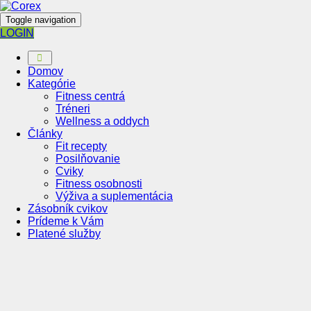
Toggle navigation
LOGIN
Domov
Kategórie
Fitness centrá
Tréneri
Wellness a oddych
Články
Fit recepty
Posilňovanie
Cviky
Fitness osobnosti
Výživa a suplementácia
Zásobník cvikov
Prídeme k Vám
Platené služby