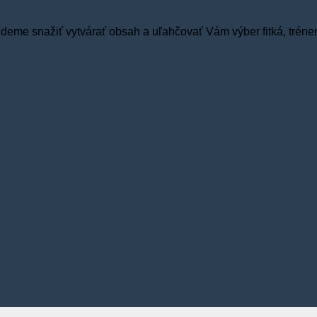
budeme snažiť vytvárať obsah a uľahčovať Vám výber fitká, tréne