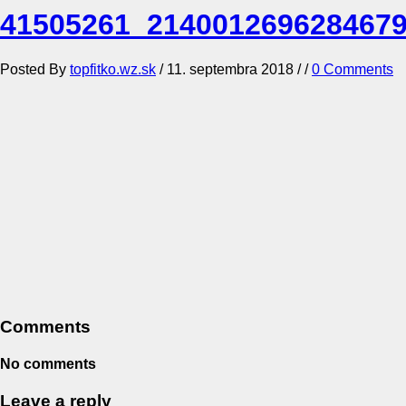
41505261_214001269628467
Posted By
topfitko.wz.sk
/
11. septembra 2018
/ /
0 Comments
Comments
No comments
Leave a reply