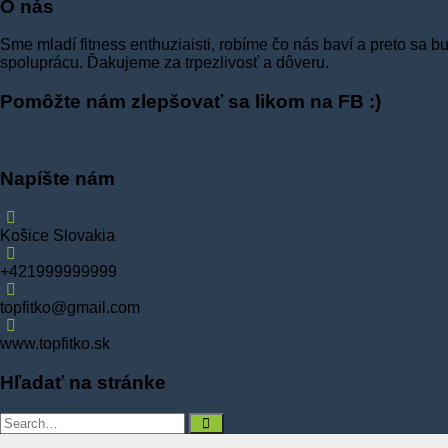
O nás
Sme mladí fitness enthuziaisti, robíme čo nás baví a preto sa 
spoluprácu. Ďakujeme za trpezlivosť a dôveru.
Pomôžte nám zlepšovať sa likom na FB :)
Napíšte nám
Košice Slovakia
+421999999999
topfitko@gmail.com
www.topfitko.sk
Hľadať na stránke