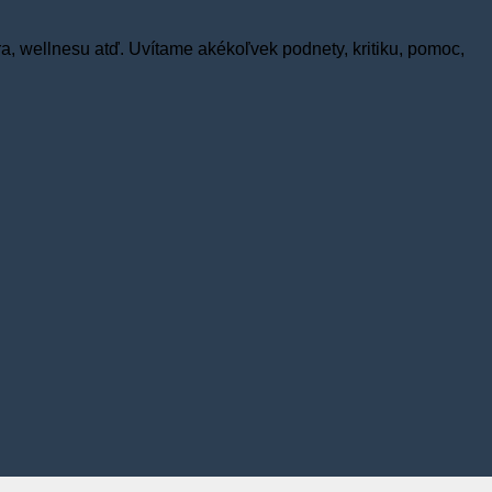
ra, wellnesu atď. Uvítame akékoľvek podnety, kritiku, pomoc,