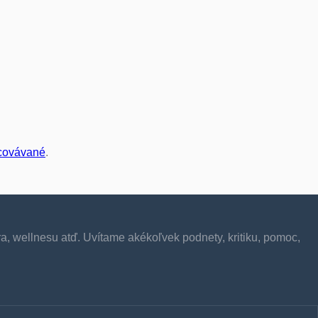
acovávané
.
ra, wellnesu atď. Uvítame akékoľvek podnety, kritiku, pomoc,