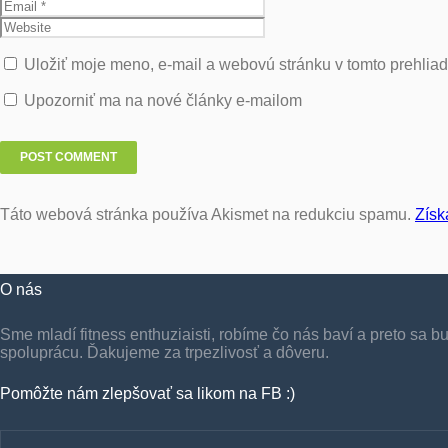
Uložiť moje meno, e-mail a webovú stránku v tomto prehlia
Upozorniť ma na nové články e-mailom
Táto webová stránka používa Akismet na redukciu spamu.
Získ
O nás
Sme mladí fitness enthuziaisti, robíme čo nás baví a preto sa 
spoluprácu. Ďakujeme za trpezlivosť a dôveru.
Pomôžte nám zlepšovať sa likom na FB :)