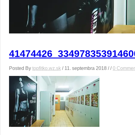
41474426_33497835391460
Posted By
topfitko.wz.sk
/
11. septembra 2018
/ /
0 Commen