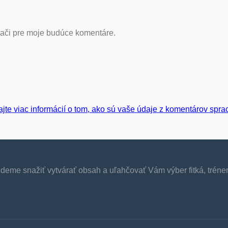
dači pre moje budúce komentáre.
ajte viac informácií o tom, ako sú vaše údaje z komentárov spr
budeme snažiť vytvárať obsah a uľahčovať Vám výber fitká, tréne