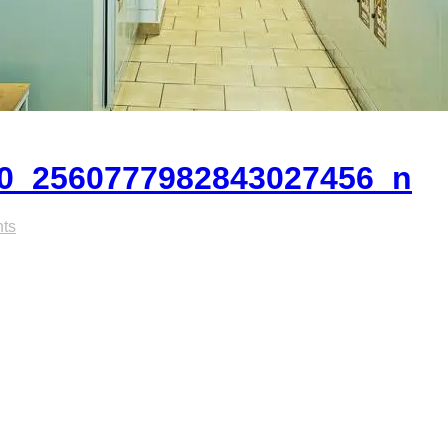
0_2560777982843027456_n
ts