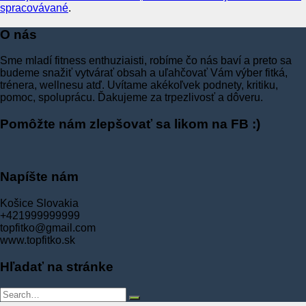
spracovávané
.
O nás
Sme mladí fitness enthuziaisti, robíme čo nás baví a preto sa
budeme snažiť vytvárať obsah a uľahčovať Vám výber fitká,
trénera, wellnesu atď. Uvítame akékoľvek podnety, kritiku,
pomoc, spoluprácu. Ďakujeme za trpezlivosť a dôveru.
Pomôžte nám zlepšovať sa likom na FB :)
Napíšte nám
Košice Slovakia
+421999999999
topfitko@gmail.com
www.topfitko.sk
Hľadať na stránke