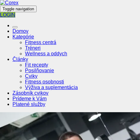
Toggle navigation
LOGIN
Domov
Kategórie
Fitness centrá
Tréneri
Wellness a oddych
Články
Fit recepty
Posilňovanie
Cviky
Fitness osobnosti
Výživa a suplementácia
Zásobník cvikov
Prídeme k Vám
Platené služby