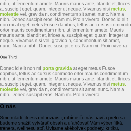
nibh, ut fermentum amete. Mauris mauris ante, blandit et, ltrices
a, suscipit eget, quam. Integer ut neque. Vivamus nisi
metus,
molestie
vel, gravida n, condimentum sit amet, nunc. Nam a
nibh. Donec suscipit eros. Nam mi. Proin viverra. Donec id elit
non mi
at eget metus Fusce dapibus, tellus ac cursus commodo
ortor mauris condimentum nibh, ut fermentum amete. Mauris
mauris ante, blandit et, ltrices a, suscipit eget, quam. Integer ut
neque. Vivamus nisi vel, gravida n, condimentum sit amet,
nunc. Nam a nibh. Donec suscipit eros. Nam mi. Proin viverra
One Third
Donec id elit non mi
porta gravida
at eget metus Fusce
dapibus, tellus ac cursus commodo ortor mauris condimentum
nibh, ut fermentum amete. Mauris mauris ante, blandit et, ltrices
a, suscipit eget, quam. Integer ut neque. Vivamus nisi
metus,
molestie
vel, gravida n, condimentum sit amet, nunc. Nam a
nibh. Donec suscipit eros. Nam mi. Proin viverra
O nás
Sme mladí fitness enthuziaisti, robíme čo nás baví a preto sa
budeme snažiť vytvárať obsah a uľahčovať Vám výber fitká,
trénera, wellnesu atď. Uvítame akékoľvek podnety, kritiku,