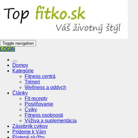
Toggle navigation
LOGIN
Domov
Kategórie
Fitness centrá
Tréneri
Wellness a oddych
Články
Fit recepty
Posilňovanie
Cviky
Fitness osobnosti
Výživa a suplementácia
Zásobník cvikov
Prídeme k Vám
Platené služby