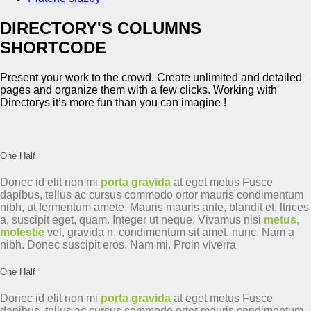
DIRECTORY'S COLUMNS
SHORTCODE
Present your work to the crowd. Create unlimited and detailed
pages and organize them with a few clicks. Working with
Directorys it’s more fun than you can imagine !
One Half
Donec id elit non mi
porta gravida
at eget metus Fusce
dapibus, tellus ac cursus commodo ortor mauris condimentum
nibh, ut fermentum amete. Mauris mauris ante, blandit et, ltrices
a, suscipit eget, quam. Integer ut neque. Vivamus nisi
metus,
molestie
vel, gravida n, condimentum sit amet, nunc. Nam a
nibh. Donec suscipit eros. Nam mi. Proin viverra
One Half
Donec id elit non mi
porta gravida
at eget metus Fusce
dapibus, tellus ac cursus commodo ortor mauris condimentum