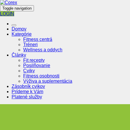
Toggle navigation
LOGIN
Domov
Kategórie
Fitness centrá
Tréneri
Wellness a oddych
Články
Fit recepty
Posilňovanie
Cviky
Fitness osobnosti
Výživa a suplementácia
Zásobník cvikov
Prídeme k Vám
Platené služby