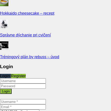
Hokkaido cheesecake – recept
Správne dýchanie pri cvičení
Tréningový plán by rebuss – úvod
Login
Login
Register