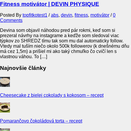
Fitness motivátor | DEVIN PHYSIQUE
Posted By
topfitkotest1
/
abs
,
devin
,
fitness
,
motivátor
/
0
Comments
Devina som objavil náhodou pred pár rokmi, keď som si
prezeral návrhy na instagrame a keďže som sledoval viac
týpkov zo SHREDZ tímu tak som mu dal automaticky follow.
Vtedy mal tuším niečo okolo 500k followerov (k dnešnému dňu
má cez 1,5m) a prišiel mi ako taký chmuľko čo cvičí len s
vlastnou váhou. To […]
Najnovšie články
Cheesecake z bielej cokolady s kokosom – recept
Pomarančovo čokoládová torta – recept