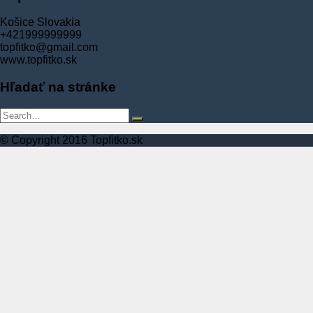
Košice Slovakia
+421999999999
topfitko@gmail.com
www.topfitko.sk
Hľadať na stránke
© Copyright 2016 Topfitko.sk