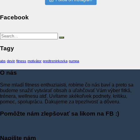
Facebook
Friv
Tagy
abs
devin
fitness
motivátor
predtreninkovka
pumpa
O nás
Sme mladí fitness enthuziaisti, robíme čo nás baví a preto sa
budeme snažiť vytvárať obsah a uľahčovať Vám výber fitká,
trénera, wellnesu atď. Uvítame akékoľvek podnety, kritiku,
pomoc, spoluprácu. Ďakujeme za trpezlivosť a dôveru.
Pomôžte nám zlepšovať sa likom na FB :)
Napíšte nám