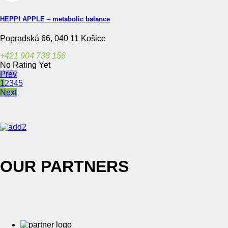
HEPPI APPLE – metabolic balance
Popradská 66, 040 11 Košice
+421 904 738 156
No Rating Yet
Prev
1
2
3
4
5
Next
OUR PARTNERS