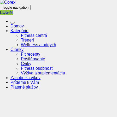
Toggle navigation
LOGIN
Domov
Kategórie
Fitness centrá
Tréneri
Wellness a oddych
Články
Fit recepty
Posilňovanie
Cviky
Fitness osobnosti
Výživa a suplementácia
Zásobník cvikov
Prídeme k Vám
Platené služby