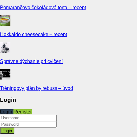
Pomarančovo čokoládová torta – recept
Hokkaido cheesecake – recept
Správne dýchanie pri cvičení
Tréningový plán by rebuss – úvod
Login
Login
Register