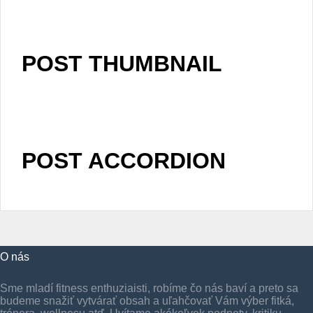
POST THUMBNAIL
POST ACCORDION
O nás
Sme mladí fitness enthuziaisti, robíme čo nás baví a preto sa
budeme snažiť vytvárať obsah a uľahčovať Vám výber fitká,