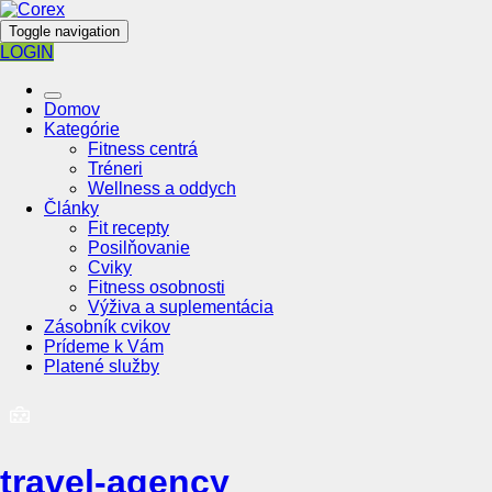
Toggle navigation
LOGIN
Domov
Kategórie
Fitness centrá
Tréneri
Wellness a oddych
Články
Fit recepty
Posilňovanie
Cviky
Fitness osobnosti
Výživa a suplementácia
Zásobník cvikov
Prídeme k Vám
Platené služby
travel-agency