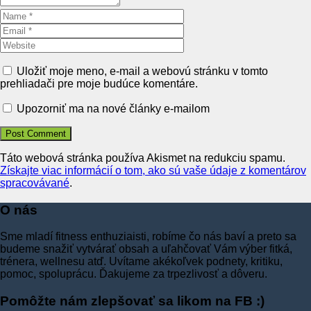
Uložiť moje meno, e-mail a webovú stránku v tomto
prehliadači pre moje budúce komentáre.
Upozorniť ma na nové články e-mailom
Táto webová stránka používa Akismet na redukciu spamu.
Získajte viac informácií o tom, ako sú vaše údaje z komentárov
spracovávané
.
O nás
Sme mladí fitness enthuziaisti, robíme čo nás baví a preto sa
budeme snažiť vytvárať obsah a uľahčovať Vám výber fitká,
trénera, wellnesu atď. Uvítame akékoľvek podnety, kritiku,
pomoc, spoluprácu. Ďakujeme za trpezlivosť a dôveru.
Pomôžte nám zlepšovať sa likom na FB :)