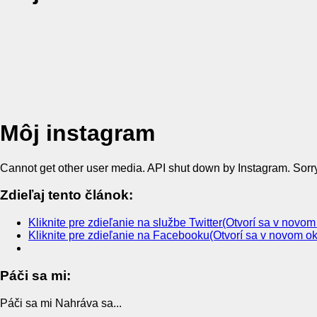
Môj instagram
Cannot get other user media. API shut down by Instagram. Sorry
Zdieľaj tento článok:
Kliknite pre zdieľanie na službe Twitter(Otvorí sa v novom
Kliknite pre zdieľanie na Facebooku(Otvorí sa v novom o
Páči sa mi:
Páči sa mi
Nahráva sa...