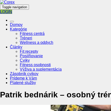
Toggle navigation
LOGIN
Domov
Kategórie
Fitness centrá
Tréneri
Wellness a oddych
Články
Fit recepty
Posilňovanie
Cviky
Fitness osobnosti
Výživa a suplementácia
Zásobník cvikov
Prídeme k Vám
Platené služby
Patrik bednárik – osobný tré