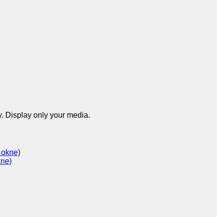
. Display only your media.
 okne)
kne)