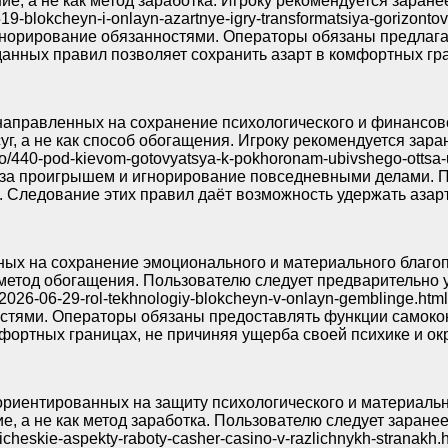
ие, а не как метод заработка. Игроку рекомендуется заран
xt/1519-blokcheyn-i-onlayn-azartnye-igry-transformatsiya-gori
игнорирование обязанностями. Операторы обязаны предлага
нных правил позволяет сохранить азарт в комфортных гран
направленных на сохранение психологического и финансово
уг, а не как способ обогащения. Игроку рекомендуется зар
fo/440-pod-kievom-gotovyatsya-k-pokhoronam-ubivshego-ottsa
ня за проигрышем и игнорирование повседневными делами.
Следование этих правил даёт возможность удержать азарт 
ых на сохранение эмоционального и материального благопол
к метод обогащения. Пользователю следует предварительно 
ial/2026-06-29-rol-tekhnologiy-blokcheyn-v-onlayn-gemblinge
остями. Операторы обязаны предоставлять функции самокон
фортных границах, не причиняя ущерба своей психике и о
ориентированных на защиту психологического и материально
е, а не как метод заработка. Пользователю следует заране
idicheskie-aspekty-raboty-casher-casino-v-razlichnykh-stran