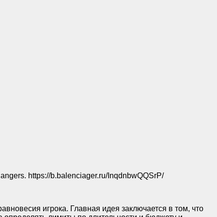
t dangers. https://b.balenciager.ru/InqdnbwQQSrP/
авновесия игрока. Главная идея заключается в том, что