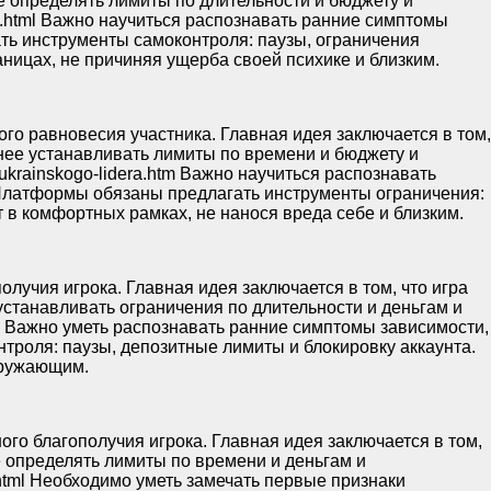
ее определять лимиты по длительности и бюджету и
zontov.html Важно научиться распознавать ранние симптомы
ть инструменты самоконтроля: паузы, ограничения
ицах, не причиняя ущерба своей психике и близким.
го равновесия участника. Главная идея заключается в том,
анее устанавливать лимиты по времени и бюджету и
-ukrainskogo-lidera.htm Важно научиться распознавать
 Платформы обязаны предлагать инструменты ограничения:
в комфортных рамках, не нанося вреда себе и близким.
учия игрока. Главная идея заключается в том, что игра
устанавливать ограничения по длительности и деньгам и
.html Важно уметь распознавать ранние симптомы зависимости,
троля: паузы, депозитные лимиты и блокировку аккаунта.
кружающим.
го благополучия игрока. Главная идея заключается в том,
е определять лимиты по времени и деньгам и
akh.html Необходимо уметь замечать первые признаки