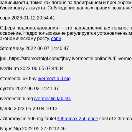
зависимости, такие как погоня за проигрышем и пренебре
блокировку аккаунта. Соблюдение данных правил позволяе
оэрн
2026-01-12 20:54:41
Сфера недропользования — это направление деятельности
освоение. Недропользование регулируется установленным
экономическому росту.
оэрн
StromAnisy
2022-06-07 14:40:47
[url=https://stromectolgf.com/#]buy ivermectin online[/url] iverme
IverINirm
2022-06-05 07:44:34
stromectol uk buy
ivermectin 3 mg
dyrzmr
2022-06-02 14:41:37
ivermectin 6 mg
ivermectin tablets
fyl98u
2022-05-29 04:10:13
azithromycin 500 mg tablet
zithromax 250 price
cost of zithromax
NajustNip
2022-05-27 02:12:46