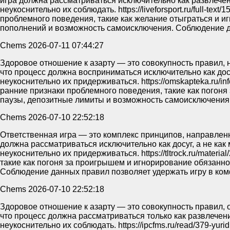
игра должна рассматриваться исключительно как развлечен
неукоснительно их соблюдать. https://liveforsport.ru/full-te
проблемного поведения, такие как желание отыграться и 
пополнений и возможность самоисключения. Соблюдение да
Chems
2026-07-11 07:44:27
Здоровое отношение к азарту — это совокупность правил, 
что процесс должна восприниматься исключительно как дос
неукоснительно их придерживаться. https://omskapteka.ru/in
ранние признаки проблемного поведения, такие как пого
паузы, депозитные лимиты и возможность самоисключения. 
Chems
2026-07-10 22:52:18
Ответственная игра — это комплекс принципов, направленн
должна рассматриваться исключительно как досуг, а не ка
неукоснительно их придерживаться. https://tltrock.ru/mater
такие как погоня за проигрышем и игнорирование обязанн
Соблюдение данных правил позволяет удержать игру в ком
Chems
2026-07-10 22:52:18
Здоровое отношение к азарту — это совокупность правил, 
что процесс должна рассматриваться только как развлечени
неукоснительно их соблюдать. https://ipcfms.ru/read/379-yur