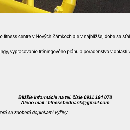
fitness centre v Nových Zámkoch ale v najbližšej dobe sa sťah
ingy, vypracovanie tréningového plánu a poradenstvo v oblasti 
Bližšie informácie na tel. čísle 0911 194 078
Alebo mail : fitnessbednarik@gmail.com
orá sa zaoberá doplnkami výživy