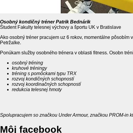
Osobný kondičný tréner Patrik Bednárik
Študent Fakulty telesnej výchovy a športu UK v Bratislave
Ako osobný tréner pracujem uz 6 rokov, momentálne pôsobím vo 
Petržalke.
Ponúkam služby osobného trénera v oblasti fitness. Osobn t
rén
osobný tréning
kruhové tréningy
tréning s pomôckami typu TRX
rozvoj kondičných schopností
rozvoj koordinačných schopností
redukcia telesnej hmoty
Spolupracujem so značkou Under Armour, značkou PROM-in kt
Môj facebook