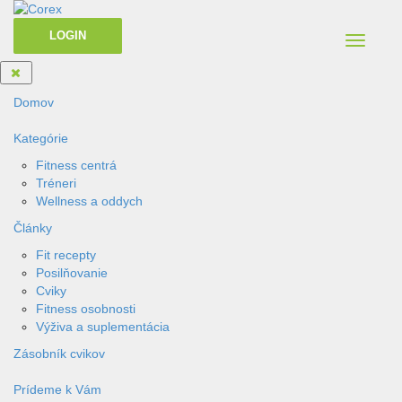
LOGIN
Toggle
navigati
Domov
Kategórie
Fitness centrá
Tréneri
Wellness a oddych
Články
Fit recepty
Posilňovanie
Cviky
Fitness osobnosti
Výživa a suplementácia
Zásobník cvikov
Prídeme k Vám