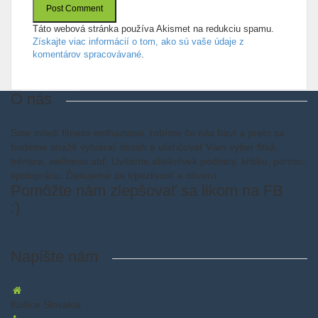
Táto webová stránka používa Akismet na redukciu spamu.
Získajte viac informácií o tom, ako sú vaše údaje z
komentárov spracovávané
.
O nás
Sme mladí fitness enthuziaisti, robíme čo nás baví a preto sa
budeme snažiť vytvárať obsah a uľahčovať Vám výber fitká,
trénera, wellnesu atď. Uvítame akékoľvek podnety, kritiku, pomoc,
spoluprácu. Ďakujeme za trpezlivosť a dôveru.
Pomôžte nám zlepšovať sa likom na FB
:)
Napíšte nám
Košice Slovakia