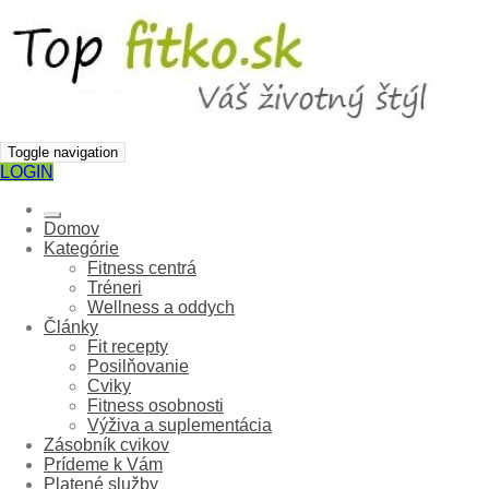
Toggle navigation
LOGIN
Domov
Kategórie
Fitness centrá
Tréneri
Wellness a oddych
Články
Fit recepty
Posilňovanie
Cviky
Fitness osobnosti
Výživa a suplementácia
Zásobník cvikov
Prídeme k Vám
Platené služby