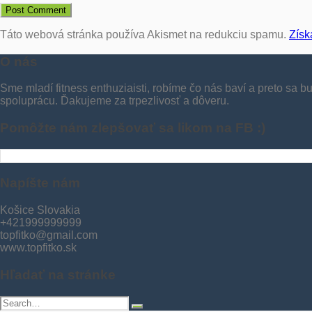
Táto webová stránka používa Akismet na redukciu spamu.
Získ
O nás
Sme mladí fitness enthuziaisti, robíme čo nás baví a preto sa 
spoluprácu. Ďakujeme za trpezlivosť a dôveru.
Pomôžte nám zlepšovať sa likom na FB :)
Napíšte nám
Košice Slovakia
+421999999999
topfitko@gmail.com
www.topfitko.sk
Hľadať na stránke