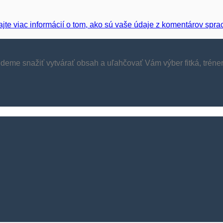
ajte viac informácií o tom, ako sú vaše údaje z komentárov spr
budeme snažiť vytvárať obsah a uľahčovať Vám výber fitká, tréne