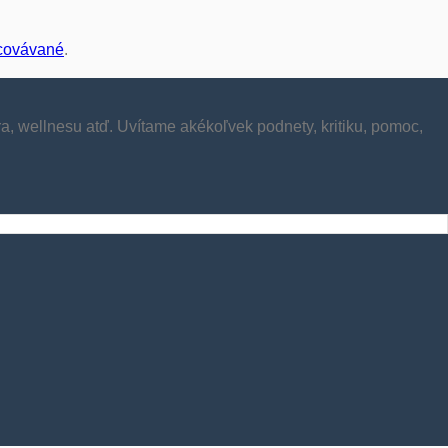
acovávané
.
ra, wellnesu atď. Uvítame akékoľvek podnety, kritiku, pomoc,