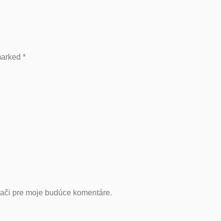
 marked
*
dači pre moje budúce komentáre.