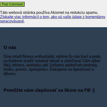
Táto webová stránka používa Akismet na redukciu spamu.
Získajte viac informácií o tom, ako sú vaše údaje z komentárov
spracovávané
.
O nás
Sme mladí fitness enthuziaisti, robíme čo nás baví a preto
sa budeme snažiť vytvárať obsah a uľahčovať Vám výber
fitká, trénera, wellnesu atď. Uvítame akékoľvek podnety,
kritiku, pomoc, spoluprácu. Ďakujeme za trpezlivosť a
dôveru.
Pomôžte nám zlepšovať sa likom na FB :)