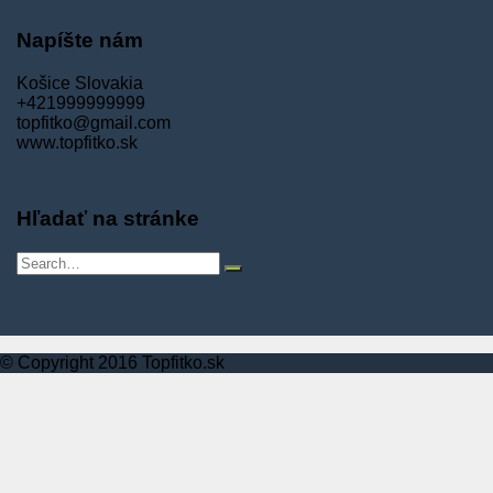
Napíšte nám
Košice Slovakia
+421999999999
topfitko@gmail.com
www.topfitko.sk
Hľadať na stránke
© Copyright 2016 Topfitko.sk