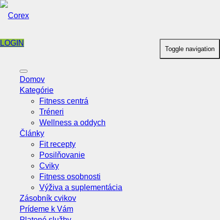
LOGIN
Toggle navigation
Domov
Kategórie
Fitness centrá
Tréneri
Wellness a oddych
Články
Fit recepty
Posilňovanie
Cviky
Fitness osobnosti
Výživa a suplementácia
Zásobník cvikov
Prídeme k Vám
Platené služby